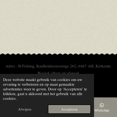
Adres : B-Fishing, Kaalheidersteenwge 262, 6467 AH, Kerkrade.
Bezoek alleen op afspaak
Deze website maakt gebruik van cookies om uw
ervaring te verbeteren en op maat gemaakte
WILT U EEN
REVIEW
PLAATSEN.
advertenties weer te geven. Door op ‘Accepteren’ te
klikken, gaat u akkoord met het gebruik van alle
cookies.
Afwijzen
Accepteren
E-mailadres
Telefoonnummer
Kaart
WhatsApp