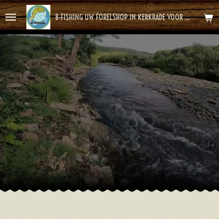
Ga
B-FISHING UW FORELSHOP IN KERKRADE VOOR HET BESTE FOREL AVONTUUR
direct
naar
de
hoofdinhoud