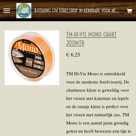
Ga
B-FISHING UW FORELSHOP IN KERKRADE VOOR HET BESTE FOREL AVONTUUR
direct
naar
de
TM-HI-VIS MONO CHART
hoofdinhoud
200MTR
€ 6,25
TM Hi-Vis Mono is ontwikkeld
voor de moderne forelvisserij. De
chartreuse kleur is geweldig voor
het vissen met kunstaas en lepels
en de oranje kleur is perfect voor
het vissen met natuurlijk aas. TM
Mono is een aantal jaren grondig
getest en heeft bewezen een lijn te