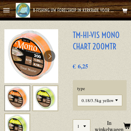
Ga
B-FISHING UW FORELSHOP IN KERKRADE VOOR HET BESTE FOREL AVONTUUR
direct
naar
de
TM-HI-VIS MONO
hoofdinhoud
CHART 200MTR
€ 6,25
type
In
winkelwagen