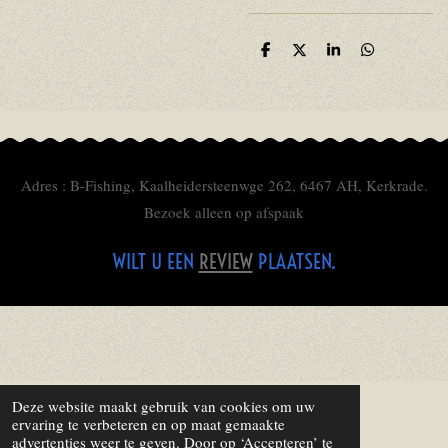
D
D
S
D
e
e
h
e
l
e
a
l
e
l
r
e
n
e
n
Adres : B-Fishing, Kaalheidersteenwge 262, 6467 AH, Kerkrade.
Bezoek alleen op afspaak
WILT U EEN
REVIEW
PLAATSEN.
Deze website maakt gebruik van cookies om uw
ervaring te verbeteren en op maat gemaakte
advertenties weer te geven. Door op ‘Accepteren’ te