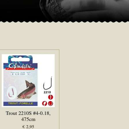
Trout 2210S #4-0.18,
475cm
€ 2,95