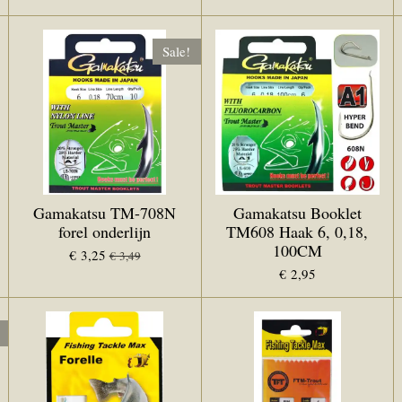
Sale!
Gamakatsu TM-708N
Gamakatsu Booklet
forel onderlijn
TM608 Haak 6, 0,18,
100CM
€ 3,25
€ 3,49
€ 2,95