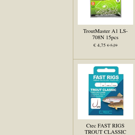
TroutMaster A1 LS-
708N 15pcs
€ 4,75
€ 5,29
Ctec FAST RIGS
TROUT CLASSIC