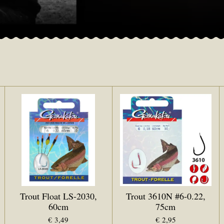
Trout Float LS-2030,
Trout 3610N #6-0.22,
60cm
75cm
€ 3,49
€ 2,95