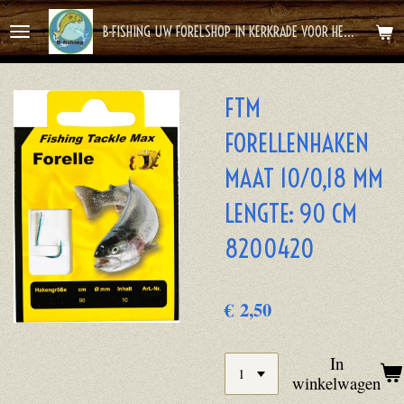
Ga
B-FISHING UW FORELSHOP IN KERKRADE VOOR HET BESTE FOREL AVONTUUR
direct
naar
de
FTM
hoofdinhoud
FORELLENHAKEN
MAAT 10/0,18 MM
LENGTE: 90 CM
8200420
€ 2,50
In
winkelwagen