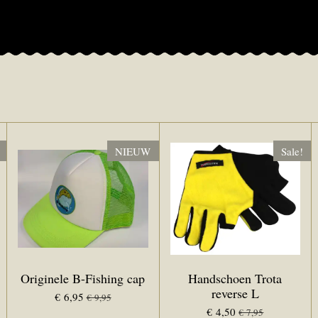
NIEUW
Sale!
Originele B-Fishing cap
Handschoen Trota
reverse L
€ 6,95
€ 9,95
€ 4,50
€ 7,95