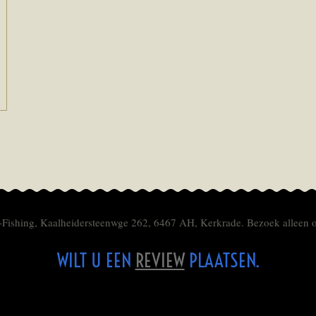
-Fishing, Kaalheidersteenwge 262, 6467 AH, Kerkrade. Bezoek alleen 
WILT U EEN
REVIEW
PLAATSEN.