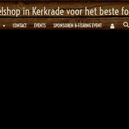
elshop in Kerkrade voor het beste f
E
CONTACT
EVENTS
SPONSOREN B-FISHING EVENT