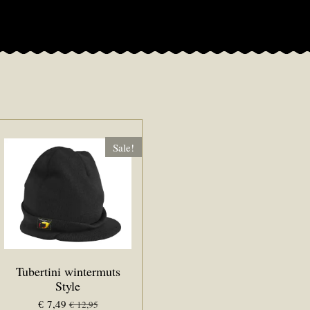
Sale!
Tubertini wintermuts
Style
€ 7,49
€ 12,95