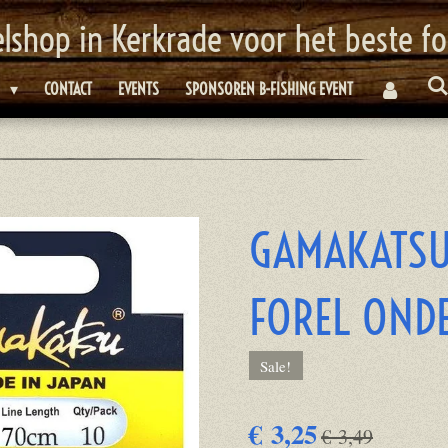
elshop in Kerkrade voor het beste f
E
CONTACT
EVENTS
SPONSOREN B-FISHING EVENT
GAMAKATSU
FOREL ONDE
Sale!
€ 3,25
€ 3,49