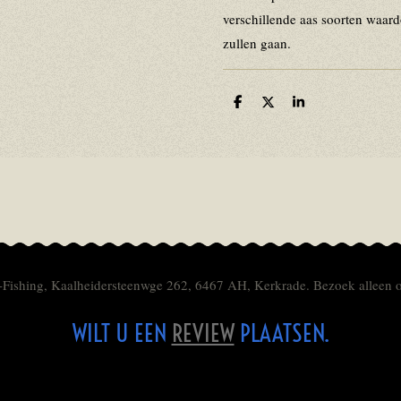
verschillende aas soorten waard
zullen gaan.
D
D
S
e
e
h
l
e
a
e
l
r
n
e
-Fishing, Kaalheidersteenwge 262, 6467 AH, Kerkrade. Bezoek alleen 
WILT U EEN
REVIEW
PLAATSEN.