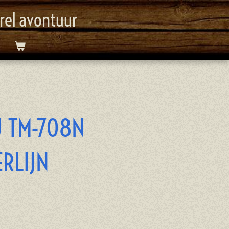
orel avontuur
 TM-708N
RLIJN