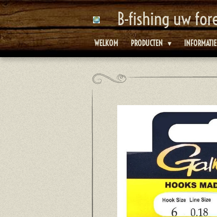
Ga
B-fishing uw for
direct
naar
WELKOM
PRODUCTEN
INFORMATI
de
hoofdinhoud