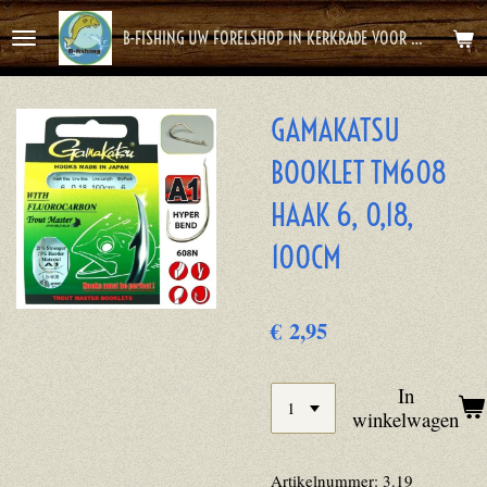
Ga
B-FISHING UW FORELSHOP IN KERKRADE VOOR HET BESTE FOREL AVONTUUR
direct
naar
de
GAMAKATSU
hoofdinhoud
BOOKLET TM608
HAAK 6, 0,18,
100CM
€ 2,95
In
winkelwagen
Artikelnummer:
3.19