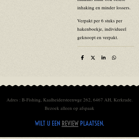
inhaking en minder lossers.
Verpakt per 6 stuks per
hakenboekje, individueel
geknoopt en verpakt.
D
D
S
D
e
e
h
e
l
e
a
l
e
l
r
e
n
e
n
Adres : B-Fishing, Kaalheidersteenwge 262, 6467 AH, Kerkrade.
Bezoek alleen op afspaak
WILT U EEN
REVIEW
PLAATSEN.