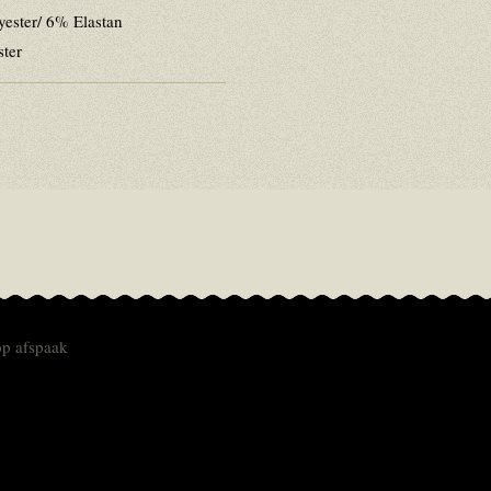
yester/ 6% Elastan
ster
op afspaak