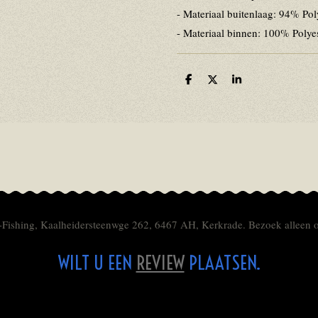
- Materiaal buitenlaag: 94% Pol
- Materiaal binnen: 100% Polye
D
D
S
e
e
h
l
e
a
e
l
r
n
e
-Fishing, Kaalheidersteenwge 262, 6467 AH, Kerkrade. Bezoek alleen 
WILT U EEN
REVIEW
PLAATSEN.