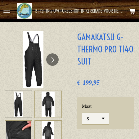
Ga
B-FISHING UW FORELSHOP IN KERKRADE VOOR HET BESTE FOREL AVONTUUR
direct
naar
de
GAMAKATSU G-
hoofdinhoud
THERMO PRO T140
SUIT
€ 199,95
Maat