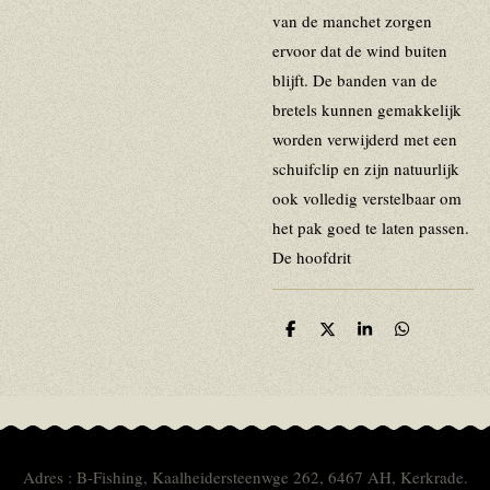
van de manchet zorgen
ervoor dat de wind buiten
blijft. De banden van de
bretels kunnen gemakkelijk
worden verwijderd met een
schuifclip en zijn natuurlijk
ook volledig verstelbaar om
het pak goed te laten passen.
De hoofdrit
D
D
S
D
e
e
h
e
l
e
a
l
e
l
r
e
n
e
n
Adres : B-Fishing, Kaalheidersteenwge 262, 6467 AH, Kerkrade.