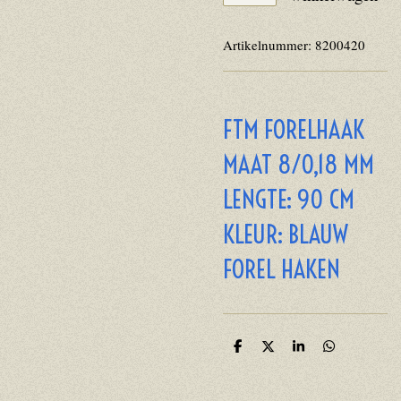
Artikelnummer:
8200420
FTM FORELHAAK
MAAT 8/0,18 MM
LENGTE: 90 CM
KLEUR: BLAUW
FOREL HAKEN
D
D
S
D
e
e
h
e
l
e
a
l
e
l
r
e