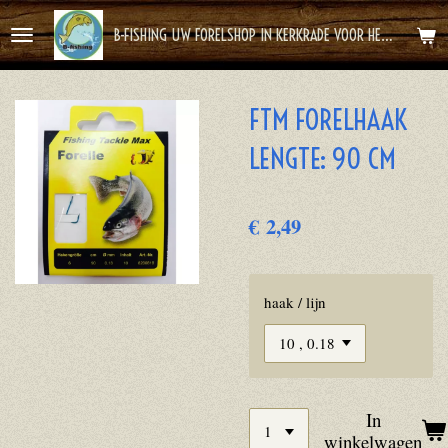
Ga
B-FISHING UW FORELSHOP IN KERKRADE VOOR HET BESTE FOREL AVONTUUR
direct
naar
de
FTM FORELHAAK
hoofdinhoud
LENGTE: 90 CM
€ 2,49
haak / lijn
In
winkelwagen