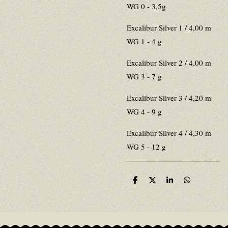
WG 0 - 3,5g
Excalibur Silver 1 / 4,00 m
WG 1 - 4 g
Excalibur Silver 2 / 4,00 m
WG 3 - 7 g
Excalibur Silver 3 / 4,20 m
WG 4 - 9 g
Excalibur Silver 4 / 4,30 m
WG 5 - 12 g
D
D
S
D
e
e
h
e
l
e
a
l
e
l
r
e
n
e
n