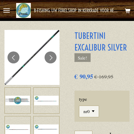
Ga
B-FISHING UW FORELSHOP IN KERKRADE VOOR HET BESTE FOREL AVONTUUR
direct
naar
de
TUBERTINI
hoofdinhoud
EXCALIBUR SILVER
Sale!
€ 90,95
€ 169,95
type