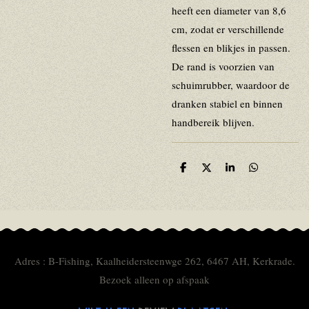
heeft een diameter van 8,6
cm, zodat er verschillende
flessen en blikjes in passen.
De rand is voorzien van
schuimrubber, waardoor de
dranken stabiel en binnen
handbereik blijven.
D
D
S
D
e
e
h
e
l
e
a
l
e
l
r
e
n
e
n
Adres : B-Fishing, Kaalheidersteenwge 262, 6467 AH, Kerkrade.
Bezoek alleen op afspaak