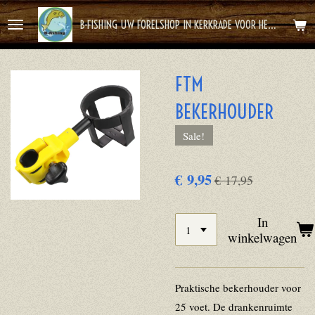
Ga
B-FISHING UW FORELSHOP IN KERKRADE VOOR HET BESTE FOREL AVONTUUR
direct
naar
de
FTM
hoofdinhoud
BEKERHOUDER
Sale!
€ 9,95
€ 17,95
In
winkelwagen
Praktische bekerhouder voor
25 voet. De drankenruimte