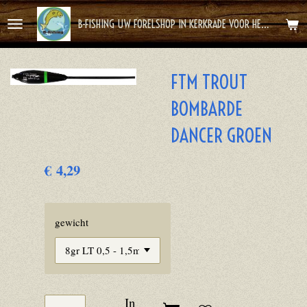
Ga
B-FISHING UW FORELSHOP IN KERKRADE VOOR HET BESTE FOREL AVONTUUR
direct
naar
de
FTM TROUT
hoofdinhoud
BOMBARDE
DANCER GROEN
€ 4,29
gewicht
In