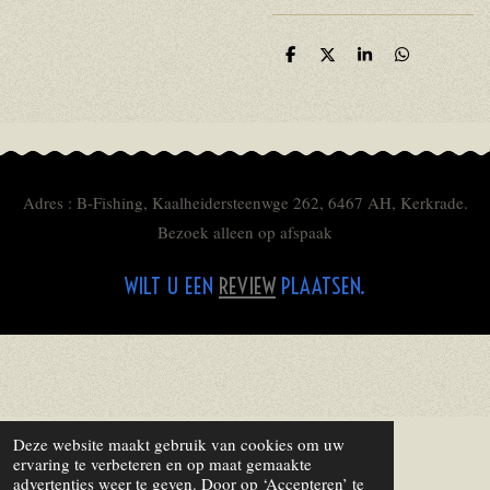
D
D
S
D
e
e
h
e
l
e
a
l
e
l
r
e
n
e
n
Adres : B-Fishing, Kaalheidersteenwge 262, 6467 AH, Kerkrade.
Bezoek alleen op afspaak
WILT U EEN
REVIEW
PLAATSEN.
Deze website maakt gebruik van cookies om uw
ervaring te verbeteren en op maat gemaakte
advertenties weer te geven. Door op ‘Accepteren’ te