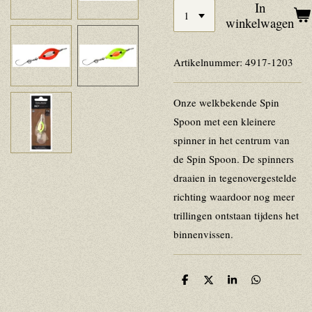
In
winkelwagen
Artikelnummer:
4917-1203
Onze welkbekende Spin
Spoon met een kleinere
spinner in het centrum van
de Spin Spoon. De spinners
draaien in tegenovergestelde
richting waardoor nog meer
trillingen ontstaan tijdens het
binnenvissen.
D
D
S
D
e
e
h
e
l
e
a
l