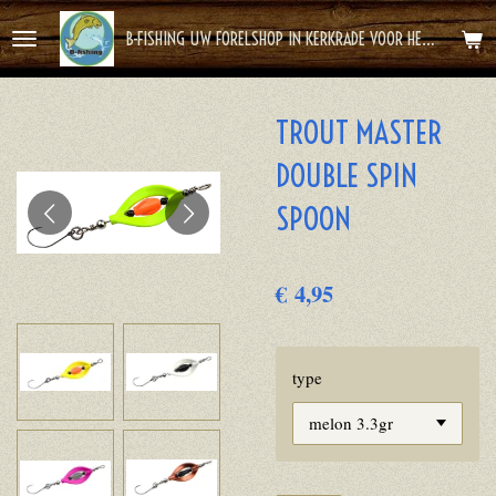
Ga
B-FISHING UW FORELSHOP IN KERKRADE VOOR HET BESTE FOREL AVONTUUR
direct
naar
de
TROUT MASTER
hoofdinhoud
DOUBLE SPIN
SPOON
€ 4,95
type