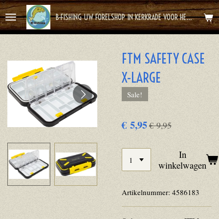
Ga
B-FISHING UW FORELSHOP IN KERKRADE VOOR HET BESTE FOREL AVONTUUR
direct
naar
de
FTM SAFETY CASE
hoofdinhoud
X-LARGE
Sale!
€ 5,95
€ 9,95
In
winkelwagen
Artikelnummer:
4586183