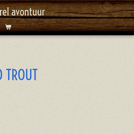
orel avontuur
O TROUT