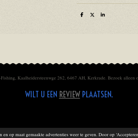
D
D
S
e
e
h
l
e
a
e
l
r
n
e
-Fishing, Kaalheidersteenwge 262, 6467 AH, Kerkrade. Bezoek alleen 
WILT U EEN
REVIEW
PLAATSEN.
 en op maat gemaakte advertenties weer te geven. Door op ‘Accepteren’