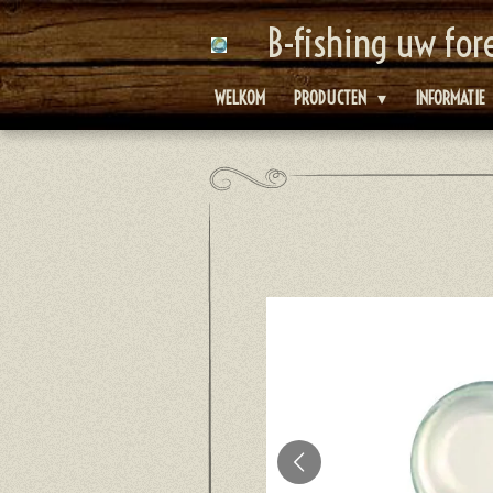
Ga
B-fishing uw for
direct
naar
WELKOM
PRODUCTEN
INFORMATIE
de
hoofdinhoud