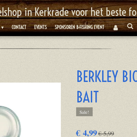
elshop in Kerkrade voor het beste f
CONTACT
EVENTS
SPONSOREN B-FISHING EVENT
BERKLEY BI
BAIT
Sale!
€ 4,99
€ 5,99