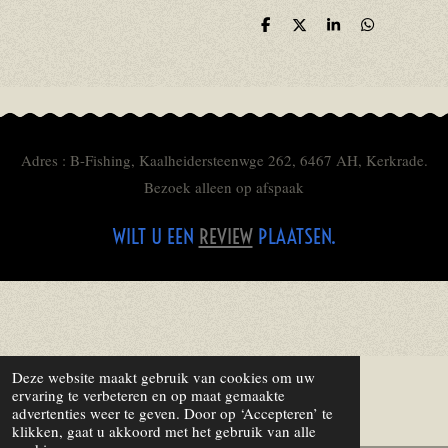
D
D
S
D
e
e
h
e
l
e
a
l
e
l
r
e
n
e
n
Adres : B-Fishing, Kaalheidersteenwge 262, 6467 AH, Kerkrade.
Bezoek alleen op afspaak
WILT U EEN
REVIEW
PLAATSEN.
Deze website maakt gebruik van cookies om uw
ervaring te verbeteren en op maat gemaakte
advertenties weer te geven. Door op ‘Accepteren’ te
klikken, gaat u akkoord met het gebruik van alle