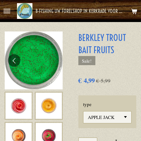
Ga
B-FISHING UW FORELSHOP IN KERKRADE VOOR HET BESTE FOREL AVONTUUR
direct
naar
de
BERKLEY TROUT
hoofdinhoud
BAIT FRUITS
Sale!
€ 4,99
€ 5,99
type