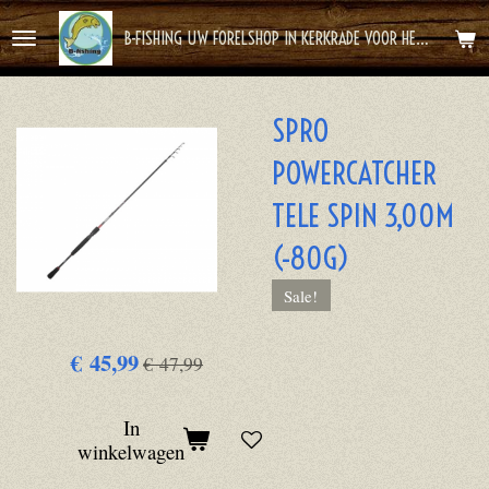
Ga
B-FISHING UW FORELSHOP IN KERKRADE VOOR HET BESTE FOREL AVONTUUR
direct
naar
de
SPRO
hoofdinhoud
POWERCATCHER
TELE SPIN 3,00M
(-80G)
Sale!
€ 45,99
€ 47,99
In
winkelwagen