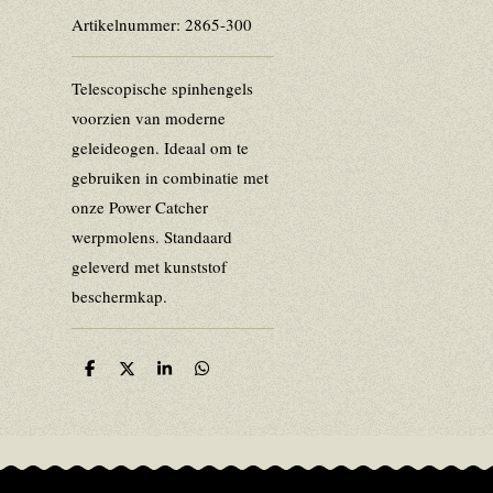
Artikelnummer:
2865-300
Telescopische spinhengels
voorzien van moderne
geleideogen. Ideaal om te
gebruiken in combinatie met
onze Power Catcher
werpmolens. Standaard
geleverd met kunststof
beschermkap.
D
D
S
D
e
e
h
e
l
e
a
l
e
l
r
e
n
e
n