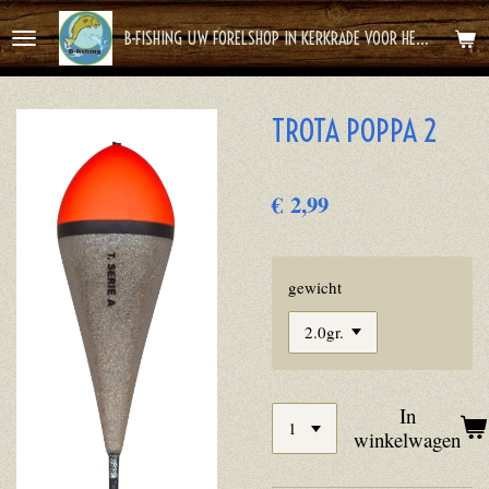
Ga
B-FISHING UW FORELSHOP IN KERKRADE VOOR HET BESTE FOREL AVONTUUR
direct
naar
de
TROTA POPPA 2
hoofdinhoud
€ 2,99
gewicht
In
winkelwagen