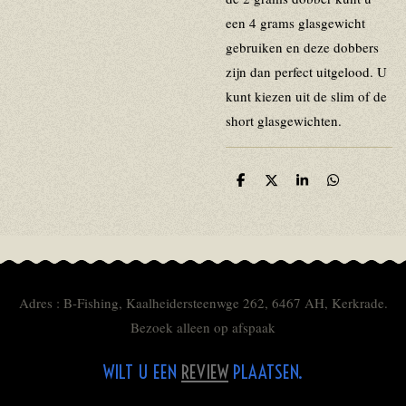
een 4 grams glasgewicht
gebruiken en deze dobbers
zijn dan perfect uitgelood. U
kunt kiezen uit de slim of de
short glasgewichten.
D
D
S
D
e
e
h
e
l
e
a
l
e
l
r
e
n
e
n
Adres : B-Fishing, Kaalheidersteenwge 262, 6467 AH, Kerkrade.
Bezoek alleen op afspaak
WILT U EEN
REVIEW
PLAATSEN.