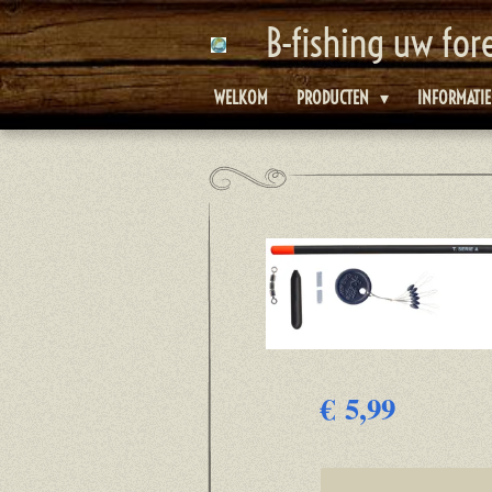
Ga
B-fishing uw for
direct
naar
WELKOM
PRODUCTEN
INFORMATI
de
hoofdinhoud
€ 5,99