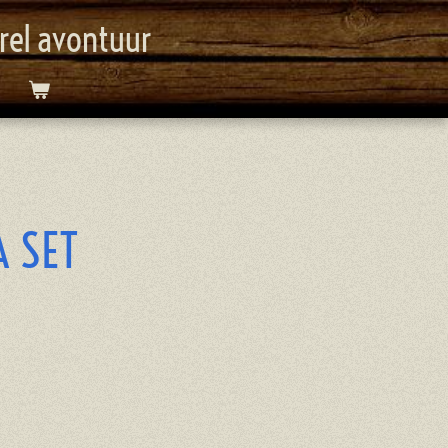
orel avontuur
 SET