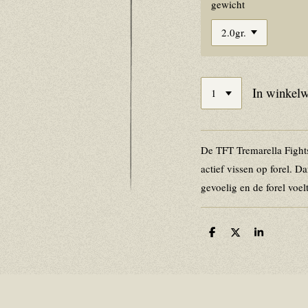
gewicht
In winkel
De TFT Tremarella Fights
actief vissen op forel. D
gevoelig en de forel voel
D
D
S
e
e
h
l
e
a
e
l
r
n
e