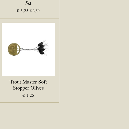
5st
€ 3,25
€ 3,59
Trout Master Soft
Stopper Olives
€ 1,25