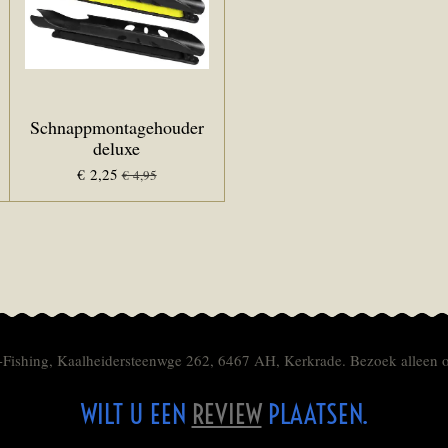
Schnappmontagehouder
deluxe
€ 2,25
€ 4,95
-Fishing, Kaalheidersteenwge 262, 6467 AH, Kerkrade. Bezoek alleen 
WILT U EEN
REVIEW
PLAATSEN.